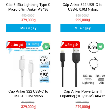
Cáp 3 đầu Lightning Type C
Cáp Anker 322 USB-C to
Micro 0.9m Anker A8436
USB-L 0.9M Nylon
A81B5H21
450,000
₫
350,000
₫
379,000
₫
299,000
₫
Mua ngay
Mua ngay
Giảm giá!
Giảm giá!
Cáp Anker 322 USB-C to
Cáp Anker PowerLine II
USB-L 1.8M Nylon
Lightning (3FT/0.9M) A8432
A81B6H21
450,000
₫
330,000
₫
329,000
₫
279,000
₫