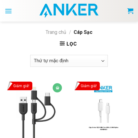
Skip
to
content
Trang chủ
/
Cáp Sạc
LỌC
Giảm giá!
Giảm giá!