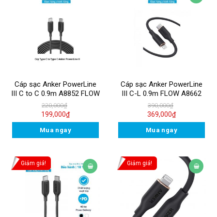
Cáp sạc Anker PowerLine
Cáp sạc Anker PowerLine
III C to C 0.9m A8852 FLOW
III C-L 0.9m FLOW A8662
220,000
₫
390,000
₫
199,000
₫
369,000
₫
Mua ngay
Mua ngay
Giảm giá!
Giảm giá!