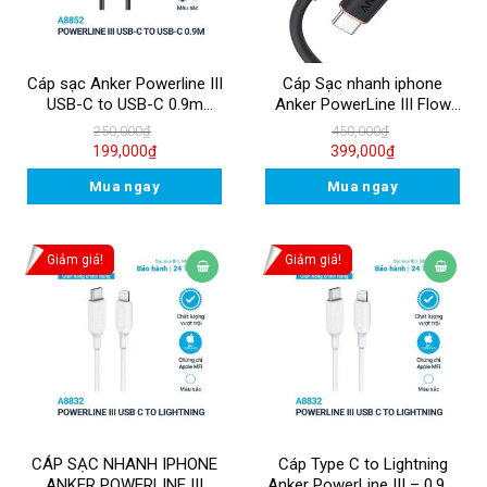
Cáp sạc Anker Powerline III
Cáp Sạc nhanh iphone
USB-C to USB-C 0.9m
Anker PowerLine III Flow
A8852
USB-C with Lightning
250,000
₫
450,000
₫
Connector 0.9m – A8662
199,000
₫
399,000
₫
Mua ngay
Mua ngay
Giảm giá!
Giảm giá!
CÁP SẠC NHANH IPHONE
Cáp Type C to Lightning
ANKER POWERLINE III
Anker PowerLine III – 0.9M