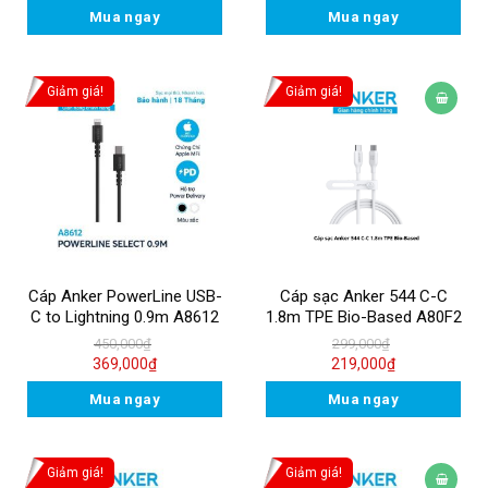
Mua ngay
Mua ngay
Giảm giá!
Giảm giá!
Cáp Anker PowerLine USB-
Cáp sạc Anker 544 C-C
C to Lightning 0.9m A8612
1.8m TPE Bio-Based A80F2
450,000
₫
299,000
₫
369,000
₫
219,000
₫
Mua ngay
Mua ngay
Giảm giá!
Giảm giá!