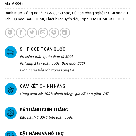
Mã:
A83B5
Danh mục:
Công nghệ PD & QI
,
Củ Sạc
,
Củ sạc công nghệ PD
,
Củ sạc du
lịch
,
Củ sạc GaN
,
HDMI
,
Thiết bị chuyển đổi
,
Type C to HDMI
,
USB HUB
SHIP COD TOÀN QUỐC
Freeship toàn quốc: Đơn từ 500k
Phí ship 21k - toàn quốc: Đơn dưới 500k
Giao hàng hỏa tốc trong vòng 2h
CAM KÊT CHÍNH HÃNG
Hàng cam kết 100% chính hãng - giá đã bao gồm VAT
BẢO HÀNH CHÍNH HÃNG
Bảo hành 1 đổi 1 trên toàn quốc
ĐẶT HÀNG VÀ HỖ TRỢ