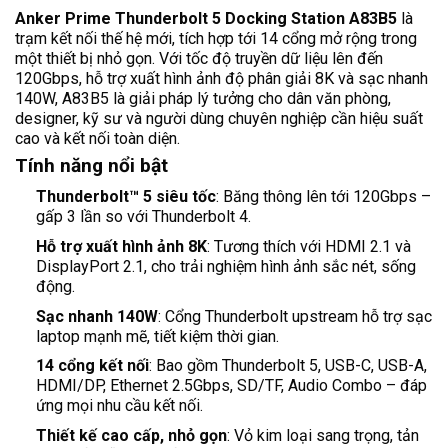
Anker Prime Thunderbolt 5 Docking Station A83B5
là
trạm kết nối thế hệ mới, tích hợp tới 14 cổng mở rộng trong
một thiết bị nhỏ gọn. Với tốc độ truyền dữ liệu lên đến
120Gbps, hỗ trợ xuất hình ảnh độ phân giải 8K và sạc nhanh
140W, A83B5 là giải pháp lý tưởng cho dân văn phòng,
designer, kỹ sư và người dùng chuyên nghiệp cần hiệu suất
cao và kết nối toàn diện.
Tính năng nổi bật
Thunderbolt™ 5 siêu tốc
: Băng thông lên tới 120Gbps –
gấp 3 lần so với Thunderbolt 4.
Hỗ trợ xuất hình ảnh 8K
: Tương thích với HDMI 2.1 và
DisplayPort 2.1, cho trải nghiệm hình ảnh sắc nét, sống
động.
Sạc nhanh 140W
: Cổng Thunderbolt upstream hỗ trợ sạc
laptop mạnh mẽ, tiết kiệm thời gian.
14 cổng kết nối
: Bao gồm Thunderbolt 5, USB-C, USB-A,
HDMI/DP, Ethernet 2.5Gbps, SD/TF, Audio Combo – đáp
ứng mọi nhu cầu kết nối.
Thiết kế cao cấp, nhỏ gọn
: Vỏ kim loại sang trọng, tản