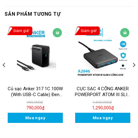
SẢN PHẨM TƯƠNG TỰ
Giảm giá!
Giảm giá!
Củ sạc Anker 317 1C 100W
CỤC SẠC 4 CỔNG ANKER
(With USB-C Cable) Đen
POWERPORT ATOM III SLIM
B2672
63W – A2046
950,000
₫
1,600,000
₫
790,000
₫
1,290,000
₫
Mua ngay
Mua ngay