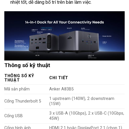
nhiệt tốt, dễ dàng bố trí trên bàn làm việc.
Thông số kỹ thuật
THÔNG SỐ KỸ
CHI TIẾT
THUẬT
Mã sản phẩm
Anker A83B5
1 upstream (140W), 2 downstream
Cổng Thunderbolt 5
(15W)
3 x USB-A (10Gbps), 2 x USB-C (10Gbps,
Cổng USB
45W)
Cổng hình ảnh
HDMI 2.1 hoặc DisplayPort 2.1 (chọn 1)