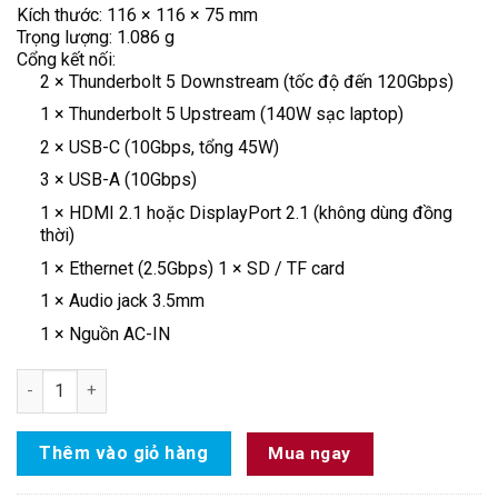
Kích thước: 116 × 116 × 75 mm
Trọng lượng: 1.086 g
Cổng kết nối:
2 × Thunderbolt 5 Downstream (tốc độ đến 120Gbps)
1 × Thunderbolt 5 Upstream (140W sạc laptop)
2 × USB-C (10Gbps, tổng 45W)
3 × USB-A (10Gbps)
1 × HDMI 2.1 hoặc DisplayPort 2.1 (không dùng đồng
thời)
1 × Ethernet (2.5Gbps) 1 × SD / TF card
1 × Audio jack 3.5mm
1 × Nguồn AC-IN
Anker A83B5 – Trạm Kết Nối Thunderbolt 5 14-in-1 Cao Cấp, H
Thêm vào giỏ hàng
Mua ngay