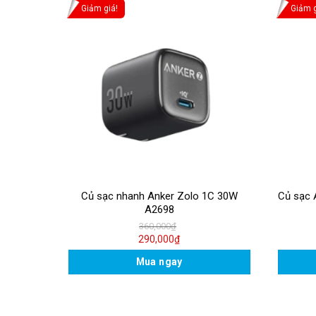
Giảm giá!
Giảm g
C1A 100W
Củ sạc nhanh Anker Zolo 1C 30W
Củ sạc 
A2698
360,000
₫
290,000
₫
Mua ngay