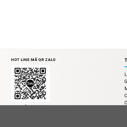
HOT LINE:MÃ QR ZALO
L
G
M
C
C
ĐỊA CHỈ BÁN HÀNG
Địa chỉ : Số 3B1/274 Trương Định - Hoàng Mai - Hà
Nội
Đ