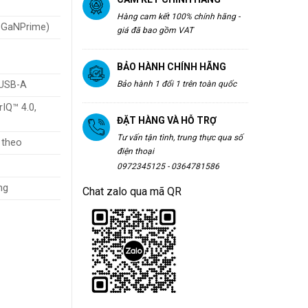
Hàng cam kết 100% chính hãng -
 GaNPrime)
giá đã bao gồm VAT
BẢO HÀNH CHÍNH HÃNG
 USB-A
Bảo hành 1 đổi 1 trên toàn quốc
IQ™ 4.0,
ĐẶT HÀNG VÀ HỖ TRỢ
Tư vấn tận tình, trung thực qua số
 theo
điện thoại
0972345125 - 0364781586
ng
Chat zalo qua mã QR
NPrime 3 Cổng, Sạc Nhanh Laptop, Điện Thoại & Tablet số lượng