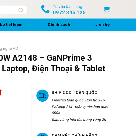
Tư vấn bán hàng
0972 345 125
o tiết kiệm
Chính sách
Liên hệ
ng nghệ PD
20W A2148 – GaNPrime 3
Laptop, Điện Thoại & Tablet
₫
SHIP COD TOÀN QUỐC
Freeship toàn quốc: Đơn từ 500k
Phí ship 21k - toàn quốc: Đơn dưới
500k
Giao hàng hỏa tốc trong vòng 2h
CAM KÊT CHÍNH HÃNG