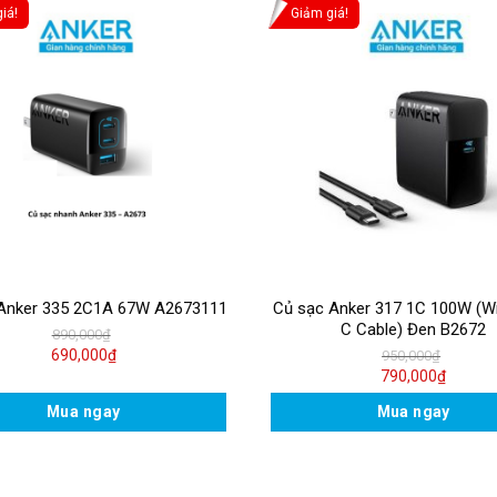
iá!
Giảm giá!
Anker 335 2C1A 67W A2673111
Củ sạc Anker 317 1C 100W (W
C Cable) Đen B2672
890,000
₫
690,000
₫
950,000
₫
790,000
₫
Mua ngay
Mua ngay