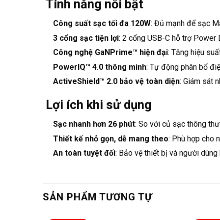
Tính năng nổi bật
Công suất sạc tối đa 120W
: Đủ mạnh để sạc Mac
3 cổng sạc tiện lợi
: 2 cổng USB-C hỗ trợ Power D
Công nghệ GaNPrime™ hiện đại
: Tăng hiệu suấ
PowerIQ™ 4.0 thông minh
: Tự động phân bổ điện
ActiveShield™ 2.0 bảo vệ toàn diện
: Giám sát n
Lợi ích khi sử dụng
Sạc nhanh hơn 26 phút
: So với củ sạc thông thư
Thiết kế nhỏ gọn, dễ mang theo
: Phù hợp cho 
An toàn tuyệt đối
: Bảo vệ thiết bị và người dùng 
SẢN PHẨM TƯƠNG TỰ