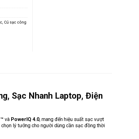
ạc
,
Củ sạc công
g, Sạc Nhanh Laptop, Điện
e™
và
PowerIQ 4.0
, mang đến hiệu suất sạc vượt
ựa chọn lý tưởng cho người dùng cần sạc đồng thời