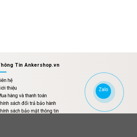
Thông Tin Ankershop.vn
iên hệ
iới thiệu
Zalo
Zalo
ua hàng và thanh toán
hính sách đổi trả bảo hành
hính sách bảo mật thông tin
CÔNG TY TNHH THƯƠNG MẠI CASAME VIỆT NAM
ịa chỉ: Số 3B1 Ngõ 274 Trương Định, Phường Tương