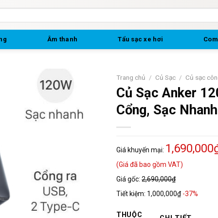
ng
Âm thanh
Tẩu sạc xe hơi
Comb
Trang chủ
/
Củ Sạc
/
Củ sạc cô
Củ Sạc Anker 1
Cổng, Sạc Nhanh 
1,690,000
Giá khuyến mại:
(Giá đã bao gồm VAT)
Giá gốc:
2,690,000₫
Tiết kiệm:
1,000,000₫
-37%
THUỘC