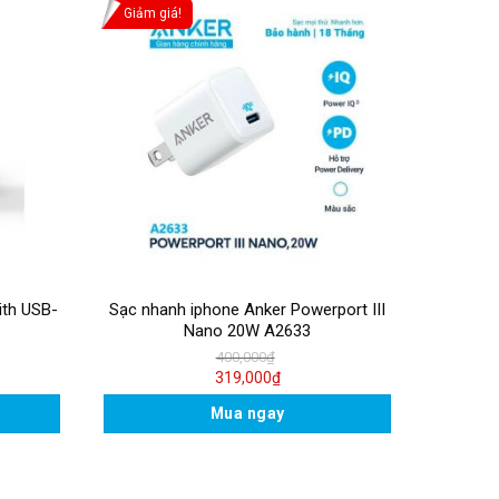
Giảm giá!
ith USB-
Sạc nhanh iphone Anker Powerport III
Nano 20W A2633
400,000
₫
319,000
₫
Mua ngay