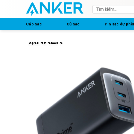
Skip
Tìm
to
kiếm:
content
Cáp Sạc
Củ Sạc
Pin sạc dự phò