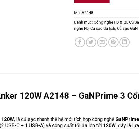
Mã:
A2148
Danh mục:
Công nghệ PD & QI
,
Củ S
nghệ PD
,
Củ sạc du lịch
,
Củ sạc GaN
 Anker 120W A2148 – GaNPrime 3 Cổn
e 120W
, là củ sạc nhanh thế hệ mới tích hợp công nghệ
GaNPrim
c (2 USB-C + 1 USB-A) và công suất tối đa lên tới
120W
, đây là l