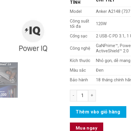
CHI TIẾT
TÍNH
Model
Anker A2148 (737
Công suất
120W
tối đa
Cổng sạc
2 USB-C PD 3.1, 1
GaNPrime™, Power
Công nghệ
ActiveShield™ 2.0
Kích thước
Nhỏ gọn, dễ mang
Màu sắc
Đen
Bảo hành
18 tháng chính hã
Củ Sạc Anker 120W A2148 – Ga
Thêm vào giỏ hàng
Mua ngay