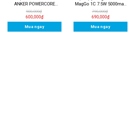
ANKER POWERCORE
MagGo 1C 7.5W 5000mah
FUSION 5K – A1633
A1616
900,000
₫
790,000
₫
600,000
₫
690,000
₫
Mua ngay
Mua ngay