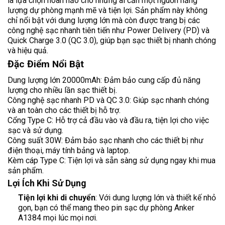
là lựa chọn hoàn hảo cho những ai cần một nguồn năng
lượng dự phòng mạnh mẽ và tiện lợi. Sản phẩm này không
chỉ nổi bật với dung lượng lớn mà còn được trang bị các
công nghệ sạc nhanh tiên tiến như Power Delivery (PD) và
Quick Charge 3.0 (QC 3.0), giúp bạn sạc thiết bị nhanh chóng
và hiệu quả.
Đặc Điểm Nổi Bật
Dung lượng lớn 20000mAh: Đảm bảo cung cấp đủ năng
lượng cho nhiều lần sạc thiết bị.
Công nghệ sạc nhanh PD và QC 3.0: Giúp sạc nhanh chóng
và an toàn cho các thiết bị hỗ trợ.
Cổng Type C: Hỗ trợ cả đầu vào và đầu ra, tiện lợi cho việc
sạc và sử dụng.
Công suất 30W: Đảm bảo sạc nhanh cho các thiết bị như
điện thoại, máy tính bảng và laptop.
Kèm cáp Type C: Tiện lợi và sẵn sàng sử dụng ngay khi mua
sản phẩm.
Lợi Ích Khi Sử Dụng
Tiện lợi khi di chuyển
: Với dung lượng lớn và thiết kế nhỏ
gọn, bạn có thể mang theo pin sạc dự phòng Anker
A1384 mọi lúc mọi nơi.