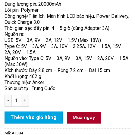
Dung lượng pin: 20000mAh
Lõi pin: Polymer
Công nghệ/Tiện ích: Màn hình LED báo hiệu, Power Delivery,
Quick Charge 3.0
Thời gian sạc đầy pin: 4 – 5 giờ (dùng Adapter 3A)
Nguồn ra:
USB: 5V – 3A, 9V – 2A, 12V – 1.5V (Max 18W)
Type C: 5V – 3A, 9V – 3A, 10V – 2.25A, 12V – 1.5A, 15V –
2A, 20V – 1.5A
Nguồn vào: Type C: 5V – 3A, 9V – 3A, 15V – 2A, 20V – 1.5A
(Max 30W)
Kích thước: Dày 2.8 cm – Rộng 7.2 cm – Dài 15 cm
Khối lượng: 462 g
Thương hiệu: Anker
Sản xuất tại: Trung Quốc
Pin sạc dự phòng 20000mAh Type C PD QC 3.0 30W Anker A138
Thêm vào giỏ hàng
Mua ngay
Mã:
A1384