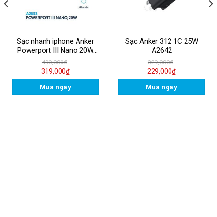
Sạc nhanh iphone Anker
Sạc Anker 312 1C 25W
Powerport III Nano 20W
A2642
A2633
400,000
₫
329,000
₫
319,000
₫
229,000
₫
Mua ngay
Mua ngay