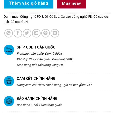
Thêm vào giỏ hàng
Mua ngay
Danh mục:
Công nghệ PD & QI
,
Củ Sạc
,
Củ sạc công nghệ PD
,
Củ sạc du
lịch
,
Củ sạc GaN
SHIP COD TOÀN QUỐC
Freeship toàn quốc: Đơn từ 500k
Phí ship 21k - toàn quốc: Đơn dưới 500k
Giao hàng hỏa tốc trong vòng 2h
CAM KÊT CHÍNH HÃNG
Hàng cam kết 100% chính hãng - giá đã bao gồm VAT
BẢO HÀNH CHÍNH HÃNG
Bảo hành 1 đổi 1 trên toàn quốc