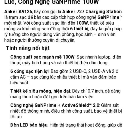
Lúc, Công Nghệ GaNPrime 100W
Anker A9126
, hay còn gọi là
Anker 727 Charging Station
,
là trạm sạc để bàn cao cấp tích hợp công nghệ
GaNPrime™
mới nhất. Với công suất sạc lên đến
100W
, thiết kế siêu
mỏng và khả năng sạc đồng thời
6 thiết bị
, đây là giải pháp
lý tưởng cho người dùng văn phòng, học sinh – sinh viên
hoặc người thường xuyên di chuyển.
Tính năng nổi bật
Công suất sạc mạnh mẽ 100W
: Sạc nhanh laptop, điện
thoại, máy tính bảng và các thiết bị điện dân dụng.
6 cổng sạc tiện lợi
: Bao gồm 2 USB-C, 2 USB-A và 2 ổ
cắm AC – sạc cùng lúc nhiều thiết bị mà vẫn đảm bảo
hiệu suất.
Thiết kế siêu mỏng, hiện đại
: Dày chỉ 0.7 inch, dễ dàng
mang theo hoặc đặt gọn trên bàn làm việc.
Công nghệ GaNPrime + ActiveShield™ 2.0
: Giám sát
nhiệt độ thông minh, điều chỉnh công suất, bảo vệ thiết bị
tối ưu.
Đèn LED báo hiệu
: Hiển thị trạng thái hoạt động, giúp dễ