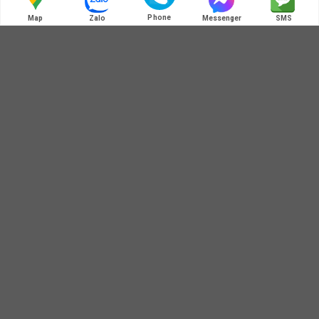
HOT LINE:MÃ QR ZALO
Phone
Map
Zalo
Messenger
SMS
ĐỊA CHỈ BÁN HÀNG
Địa chỉ : Số 3B1/274 Trương Định - Hoàng Mai - Hà Nội
Thông Tin Ankershop.vn
Liên hệ
Giới thiệu
Mua hàng và thanh toán
Chính sách đổi trả bảo hành
Chính sách bảo mật thông tin