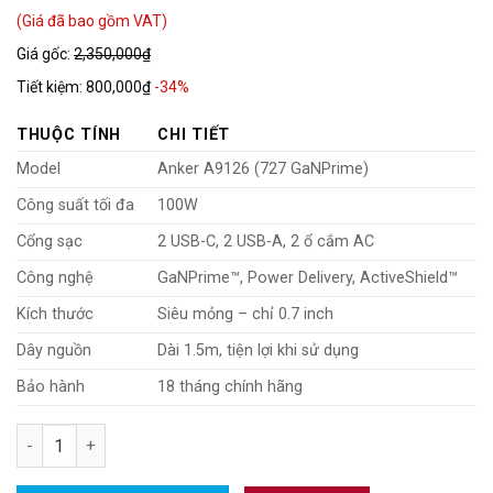
(Giá đã bao gồm VAT)
Giá gốc:
2,350,000₫
Tiết kiệm:
800,000₫
-34%
THUỘC TÍNH
CHI TIẾT
Model
Anker A9126 (727 GaNPrime)
Công suất tối đa
100W
Cổng sạc
2 USB-C, 2 USB-A, 2 ổ cắm AC
Công nghệ
GaNPrime™, Power Delivery, ActiveShield™
Kích thước
Siêu mỏng – chỉ 0.7 inch
Dây nguồn
Dài 1.5m, tiện lợi khi sử dụng
Bảo hành
18 tháng chính hãng
Trạm Sạc Nhanh Để Bàn Anker A9126 – Sạc 6 Thiết Bị Cùng L