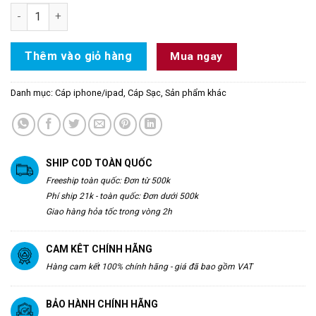
Dây Cáp Sạc Lightning Cho iPhone Anker PowerLine II 1.8m - 
Thêm vào giỏ hàng
Mua ngay
Danh mục:
Cáp iphone/ipad
,
Cáp Sạc
,
Sản phẩm khác
SHIP COD TOÀN QUỐC
Freeship toàn quốc: Đơn từ 500k
Phí ship 21k - toàn quốc: Đơn dưới 500k
Giao hàng hỏa tốc trong vòng 2h
CAM KÊT CHÍNH HÃNG
Hàng cam kết 100% chính hãng - giá đã bao gồm VAT
BẢO HÀNH CHÍNH HÃNG