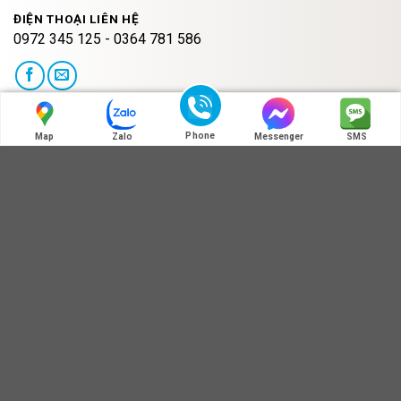
ĐIỆN THOẠI LIÊN HỆ
0972 345 125 - 0364 781 586
HOT LINE:MÃ QR ZALO
Phone
Map
Zalo
Messenger
SMS
ĐỊA CHỈ BÁN HÀNG
Địa chỉ : Số 3B1/274 Trương Định - Hoàng Mai - Hà Nội
Thông Tin Ankershop.vn
Liên hệ