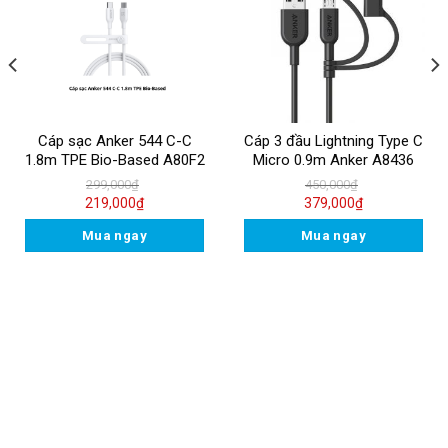
Cáp sạc Anker 544 C-C
Cáp 3 đầu Lightning Type C
1.8m TPE Bio-Based A80F2
Micro 0.9m Anker A8436
299,000
₫
450,000
₫
219,000
₫
379,000
₫
Mua ngay
Mua ngay