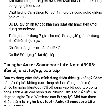
Âm bass tăng cường tới 43% với Màn loa Grenephe cùng
công nghệ Bass up
Chất lượng đàm thoại tốt với 4 micro và công nghệ chống
ồn cVc 8.0
Bộ EQ tuỳ chỉnh từ các nhà sản suất âm nhạc trên ứng
dụng soundcore
Thời gian sử dụng 7 giờ cho mộ lần sạc,40 giờ sử dụng
khi đi kèm hộp sạc
Chuẩn chống nước,mồ hôi IPX7
Có thể Sử dụng 1 tai độc lập
Tai nghe Anker Soundcore Life Note A3908:
Bền bỉ, chất lượng, cao cấp
Bạn có đang cảm thấy mình đang thiếu thiếu gì không? Chắc
hẳn là có phải không nào, đúng rồi bạn đang thiếu một
chiếc
tai nghe bluetooth
để bổ sung vào bộ sưu tập công
nghệ sành điệu của mình đấy. Nhưng làm sao để biết lựa
chọn tai nghe True Wireless nào là hợp lý? Mời bạn tham
khảo thêm
tai nghe
b
luetooth Anker Soundcore Life