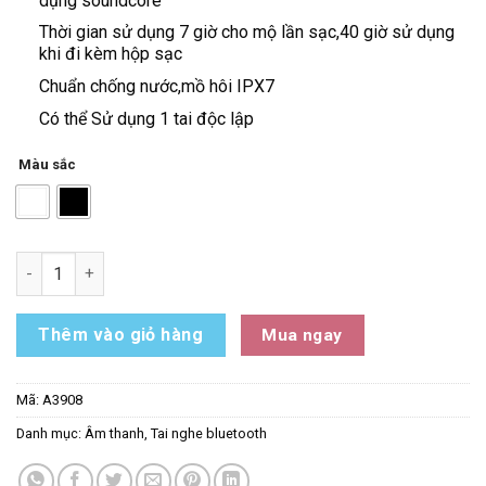
dụng soundcore
Thời gian sử dụng 7 giờ cho mộ lần sạc,40 giờ sử dụng
khi đi kèm hộp sạc
Chuẩn chống nước,mồ hôi IPX7
Có thể Sử dụng 1 tai độc lập
Màu sắc
Tai nghe Bluetooth Anker Soundcore Life Note A3908 số lượn
Thêm vào giỏ hàng
Mua ngay
Mã:
A3908
Danh mục:
Âm thanh
,
Tai nghe bluetooth