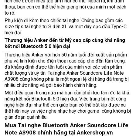
hạn chế được nhiều tạp âm nhất có thể. Ngoài ra, khi đàm
thoại, bạn còn có thể thể hiện giọng nói của mình một cách
to rõ.
Phụ kiện đi kèm theo chiếc tai nghe. Chúng bao gồm các
size tips tai nghe từ S đến XL và một dây sạc đầu Type-C
hiện đại.
Thương hiệu Anker đến từ Mỹ cao cấp cùng khả năng
kết nối Bluetooth 5.0 hiện đại
Thương hiệu Anker với hơn 50 năm tuổi đời xuất sản phẩm
phụ và linh kiện cho điện thoại cao cấp cho đến tầm trung,
đã khẳng định được tên tuổi của mình với các sản phẩm
chất lượng và uy tín. Tai nghe Anker Soundcore Life Note
A3908 cũng không phải là một ngoại lệ khi hãng đã trang bị
nhiều chức năng và gói bảo hành chính hãng.
Một điều quan trọng nữa mà bạn cần phải lưu tâm đó là khả
năng kết nối Bluetooth 5.0 hiện đại. Việc trang bị một công
nghệ hiện đại như thế còn giúp bạn có thể bắt kịp được xu
thế hiện nay và việc nghe nhạc hay chơi game cũng không bị
gián đoạn quá nhiều.
Mua Tai nghe Bluetooth Anker Soundcore Life
Note A3908 chính hãng tại
Ankershop.vn