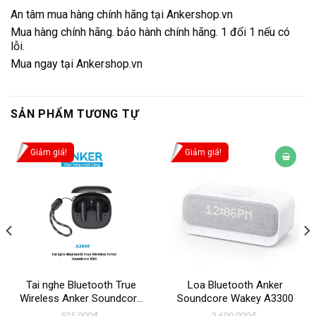
An tâm mua hàng chính hãng tại Ankershop.vn
Mua hàng chính hãng. bảo hành chính hãng. 1 đổi 1 nếu có
lỗi.
Mua ngay tại Ankershop.vn
SẢN PHẨM TƯƠNG TỰ
Giảm giá!
Giảm giá!
Tai nghe Bluetooth True
Loa Bluetooth Anker
Wireless Anker Soundcore
Soundcore Wakey A3300
R50i A3949
525,000
₫
2,600,000
₫