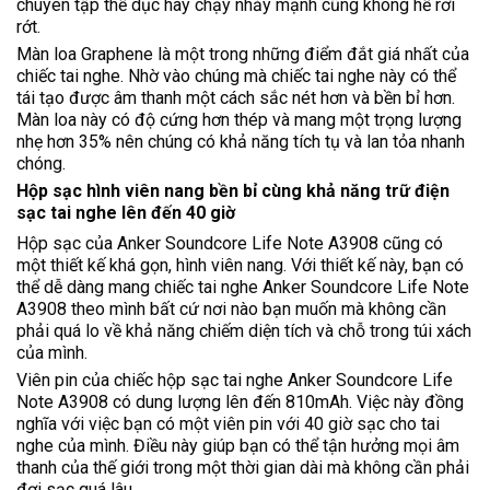
chuyên tập thể dục hay chạy nhảy mạnh cũng không hề rơi
rớt.
Màn loa Graphene là một trong những điểm đắt giá nhất của
chiếc tai nghe. Nhờ vào chúng mà chiếc tai nghe này có thể
tái tạo được âm thanh một cách sắc nét hơn và bền bỉ hơn.
Màn loa này có độ cứng hơn thép và mang một trọng lượng
nhẹ hơn 35% nên chúng có khả năng tích tụ và lan tỏa nhanh
chóng.
Hộp sạc hình viên nang bền bỉ cùng khả năng trữ điện
sạc tai nghe lên đến 40 giờ
Hộp sạc của Anker Soundcore Life Note A3908 cũng có
một thiết kế khá gọn, hình viên nang. Với thiết kế này, bạn có
thể dễ dàng mang chiếc tai nghe Anker Soundcore Life Note
A3908 theo mình bất cứ nơi nào bạn muốn mà không cần
phải quá lo về khả năng chiếm diện tích và chỗ trong túi xách
của mình.
Viên pin của chiếc hộp sạc tai nghe Anker Soundcore Life
Note A3908 có dung lượng lên đến 810mAh. Việc này đồng
nghĩa với việc bạn có một viên pin với 40 giờ sạc cho tai
nghe của mình. Điều này giúp bạn có thể tận hưởng mọi âm
thanh của thế giới trong một thời gian dài mà không cần phải
đợi sạc quá lâu.