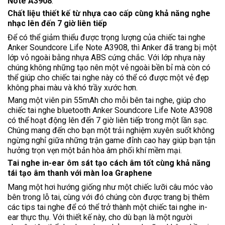
Note A3908
.
Chất liệu thiết kế từ nhựa cao cấp cùng khả năng nghe
nhạc lên đến 7 giờ liên tiếp
Để có thể giảm thiểu được trọng lượng của chiếc
tai nghe
Anker
Soundcore Life Note A3908, thì Anker đã trang bị một
lớp vỏ ngoài bằng nhựa ABS cứng chắc. Với lớp nhựa này
chúng không những tạo nên một vẻ ngoài bền bỉ mà còn có
thể giúp cho chiếc tai nghe này có thể có được một vẻ đẹp
không phai màu và khó trầy xước hơn.
Mang một viên pin 55mAh cho mỗi bên tai nghe, giúp cho
chiếc tai nghe bluetooth Anker Soundcore Life Note A3908
có thể hoạt động lên đến 7 giờ liên tiếp trong một lần sạc.
Chúng mang đến cho bạn một trải nghiệm xuyên suốt không
ngừng nghỉ giữa những trận game đỉnh cao hay giúp bạn tận
hưởng trọn vẹn một bản hòa âm phối khí mềm mại.
Tai nghe in-ear ôm sát tạo cách âm tốt cùng khả năng
tái tạo âm thanh với màn loa Graphene
Mang một hơi hướng giống như một chiếc lưỡi câu móc vào
bên trong lỗ tai, cùng với đó chúng còn được trang bị thêm
các tips tai nghe để có thể trở thành một chiếc tai nghe in-
ear thực thụ. Với thiết kế này, cho dù bạn là một người